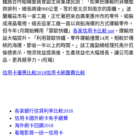
鐵路合作組織委員會副主席董建民說：「如果把運輸的貨櫃整
齊排列，總長將達900公里，等於是北京到南京的距離。」波
蘭羅茲市有一家工廠，正忙著把來自廣東惠州市的零件，組裝
成液晶電視。過去這家工廠一直以貨船海運的方式運輸零件。
但今年1月開始轉用「蓉歐快鐵」
各家信用卡比較 ppt
，運輸效
益大幅提升。「利用蓉歐快鐵，零件運輸僅需14天。相較於傳
統的海運，節省一半以上的時間。」該工廠副總經理托馬什厄
倫德表示，物流效益提高後，生產效益也大幅增長，讓公司產
品，更具競爭力。(旺報)
信用卡優惠比較2018
信用卡刷團費比較
各家銀行信貸利率比較2018
信用卡國外刷卡免手續費
海外刷卡回饋2018
看電影買一送一信用卡