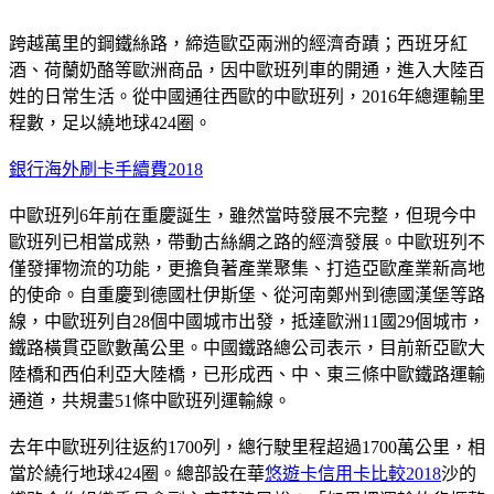
跨越萬里的鋼鐵絲路，締造歐亞兩洲的經濟奇蹟；西班牙紅
酒、荷蘭奶酪等歐洲商品，因中歐班列車的開通，進入大陸百
姓的日常生活。從中國通往西歐的中歐班列，2016年總運輸里
程數，足以繞地球424圈。
銀行海外刷卡手續費2018
中歐班列6年前在重慶誕生，雖然當時發展不完整，但現今中
歐班列已相當成熟，帶動古絲綢之路的經濟發展。中歐班列不
僅發揮物流的功能，更擔負著產業聚集、打造亞歐產業新高地
的使命。自重慶到德國杜伊斯堡、從河南鄭州到德國漢堡等路
線，中歐班列自28個中國城市出發，抵達歐洲11國29個城市，
鐵路橫貫亞歐數萬公里。中國鐵路總公司表示，目前新亞歐大
陸橋和西伯利亞大陸橋，已形成西、中、東三條中歐鐵路運輸
通道，共規畫51條中歐班列運輸線。
去年中歐班列往返約1700列，總行駛里程超過1700萬公里，相
當於繞行地球424圈。總部設在華
悠遊卡信用卡比較2018
沙的